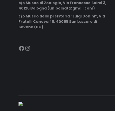
c/o Museo di Zoologia, Via Francesco Selmi 3,
40126 Bologna (unibolnat@gmail.com)
c/o Museo della preistoria “Luigi Donini”, Via
Fratelli Canova 49, 40068 San Lazzaro di
Savena (BO)
https://m.facebook.com/profile.php?id=100093581695915
Instagram