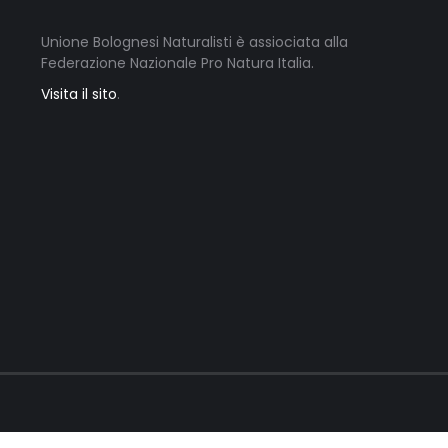
Unione Bolognesi Naturalisti è assiociata alla
Federazione Nazionale Pro Natura Italia.
Visita il sito
.