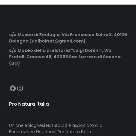
c/o Museo di Zoologia, Via Francesco Selmi 3, 40126
Bologna (unibolnat@gmail.com)
c/o Museo della preistoria “Luigi Donini”, Via
Fratelli Canova 49, 40068 San Lazzaro di Savena
(BO)
https://m.facebook.com/profile.php?id=100093581695915
Instagram
Pro Natura Italia
Unione Bolognesi Naturalisti è assiociata alla
Federazione Nazionale Pro Natura Italia.