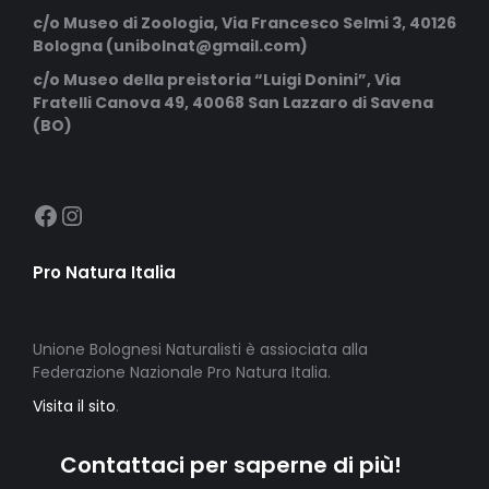
c/o Museo di Zoologia, Via Francesco Selmi 3, 40126
Bologna (unibolnat@gmail.com)
c/o Museo della preistoria “Luigi Donini”, Via
Fratelli Canova 49, 40068 San Lazzaro di Savena
(BO)
https://m.facebook.com/profile.php?id=100093581695915
Instagram
Pro Natura Italia
Unione Bolognesi Naturalisti è assiociata alla
Federazione Nazionale Pro Natura Italia.
Visita il sito
.
Contattaci per saperne di più!