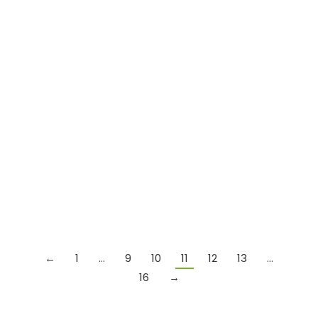
Ma le piante ci vedono?
Conferenze
By
Mario
4 Dicembre 2024
←
1
…
9
10
11
12
13
…
16
→