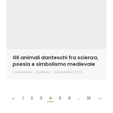
Gli animali danteschi fra scienza,
poesia e simbolismo medievale
Conferenze
By
Mario
4 Dicembre 2024
←
1
2
3
4
5
6
…
16
→